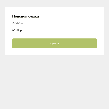
Поясная сумка
29х12см
5500
р.
Купить