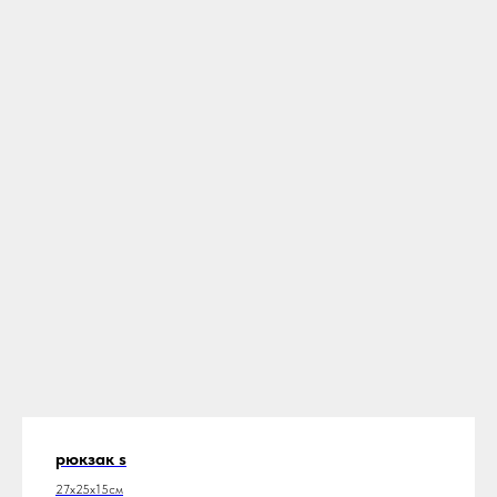
рюкзак s
27х25х15см