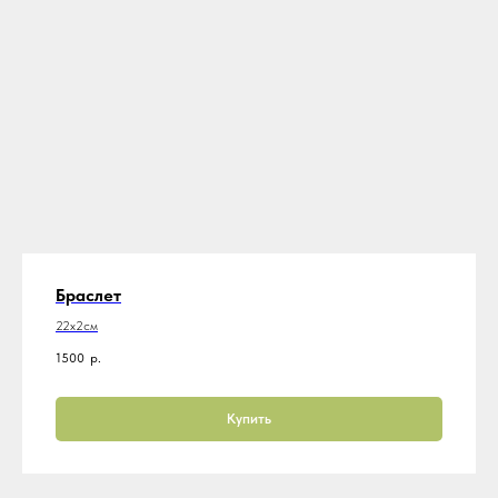
Браслет
22х2см
1500
р.
Купить