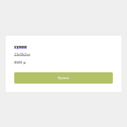
сумка
23х18х5см
8500
р.
Купить